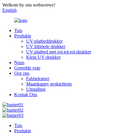
Welkom by ons webwerwe!
English
Tuis
Produkte
UV-platbeddrukker
UV hibriede drukker
UV-platbed met rol-tot-rol-drukker
Klein UV-drukker
Nuus
Gereelde vrae
Oor ons
Fabriekstoer
Maatskappy geskiedenis
Uitstalling
Kontak Ons
Tuis
Produkte