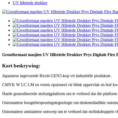
UV hibriede drukker
Grootformaat masjien UV Hibriede Drukker Prys Digitale Flex
Kort beskrywing:
Japannese ingevoerde Ricoh GEN5-kop vir industriële produksie.
CMYK W LC LM en vernis opsioneel vir blink oppervlak en hoë kwal
Harde geanodiseerde stofsuigplatform om te verhoed dat die platform
Outomatiese hoogtebespeuringstegnologie om drukmediadikte outomat
Outomatiese antistatiese ontwerp om te verhoed dat stofinkdruppels vl