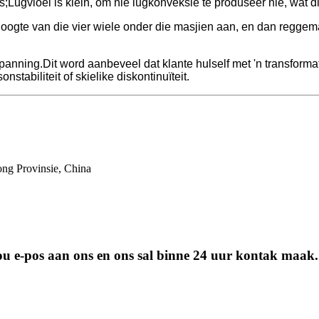
es;Lugvloei is klein, om nie lugkonveksie te produseer nie, wat 
 hoogte van die vier wiele onder die masjien aan, en dan reggem
anning.Dit word aanbeveel dat klante hulself met 'n transforma
abiliteit of skielike diskontinuïteit.
ong Provinsie, China
 jou e-pos aan ons en ons sal binne 24 uur kontak maak.