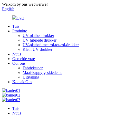
Welkom by ons webwerwe!
English
Tuis
Produkte
UV-platbeddrukker
UV hibriede drukker
UV-platbed met rol-tot-rol-drukker
Klein UV-drukker
Nuus
Gereelde vrae
Oor ons
Fabriekstoer
Maatskappy geskiedenis
Uitstalling
Kontak Ons
Tuis
Nuus