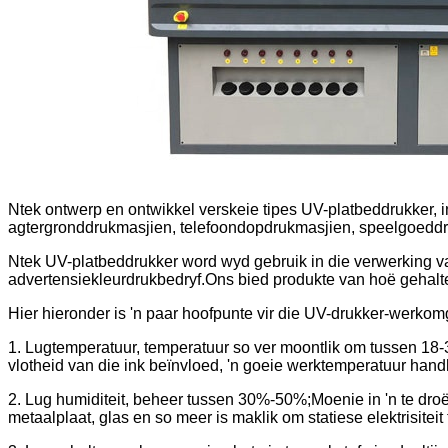
Ntek ontwerp en ontwikkel verskeie tipes UV-platbeddrukker, 
agtergronddrukmasjien, telefoondopdrukmasjien, speelgoeddru
Ntek UV-platbeddrukker word wyd gebruik in die verwerking va
advertensiekleurdrukbedryf.Ons bied produkte van hoë gehalte, 
Hier hieronder is 'n paar hoofpunte vir die UV-drukker-werko
1. Lugtemperatuur, temperatuur so ver moontlik om tussen 18-30
vlotheid van die ink beïnvloed, 'n goeie werktemperatuur hand
2. Lug humiditeit, beheer tussen 30%-50%;Moenie in 'n te droë o
metaalplaat, glas en so meer is maklik om statiese elektrisiteit