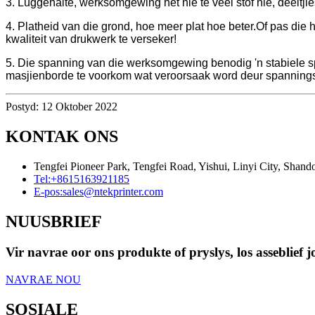
3. Luggehalte, werksomgewing het nie te veel stof nie, deeltji
4. Platheid van die grond, hoe meer plat hoe beter.Of pas die
kwaliteit van drukwerk te verseker!
5. Die spanning van die werksomgewing benodig 'n stabiele sp
masjienborde te voorkom wat veroorsaak word deur spanningsonst
Postyd: 12 Oktober 2022
KONTAK ONS
Tengfei Pioneer Park, Tengfei Road, Yishui, Linyi City, Shand
Tel:
+8615163921185
E-pos:
sales@ntekprinter.com
NUUSBRIEF
Vir navrae oor ons produkte of pryslys, los asseblief
NAVRAE NOU
SOSIALE