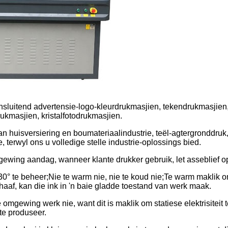
insluitend advertensie-logo-kleurdrukmasjien, tekendrukmasjie
kmasjien, kristalfotodrukmasjien.
n huisversiering en boumateriaalindustrie, teël-agtergronddru
terwyl ons u volledige stelle industrie-oplossings bied.
mgewing aandag, wanneer klante drukker gebruik, let asseblief o
° te beheer;Nie te warm nie, nie te koud nie;Te warm maklik om i
haaf, kan die ink in 'n baie gladde toestand van werk maak.
mgewing werk nie, want dit is maklik om statiese elektrisiteit t
 te produseer.