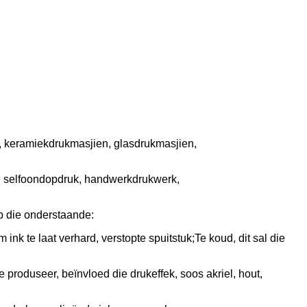
n, keramiekdrukmasjien, glasdrukmasjien,
k, selfoondopdruk, handwerkdrukwerk,
p die onderstaande:
nk te laat verhard, verstopte spuitstuk;Te koud, dit sal die
e produseer, beïnvloed die drukeffek, soos akriel, hout,