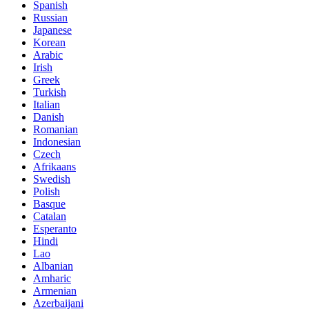
Spanish
Russian
Japanese
Korean
Arabic
Irish
Greek
Turkish
Italian
Danish
Romanian
Indonesian
Czech
Afrikaans
Swedish
Polish
Basque
Catalan
Esperanto
Hindi
Lao
Albanian
Amharic
Armenian
Azerbaijani