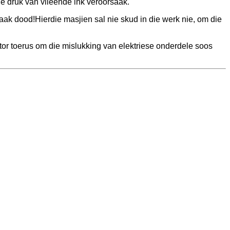
die druk van vlieënde ink veroorsaak.
aak dood!Hierdie masjien sal nie skud in die werk nie, om die
tor toerus om die mislukking van elektriese onderdele soos